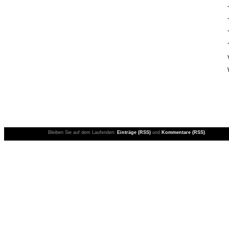
Bleiben Sie auf dem Laufenden:
Einträge (RSS)
und
Kommentare (RSS)
.